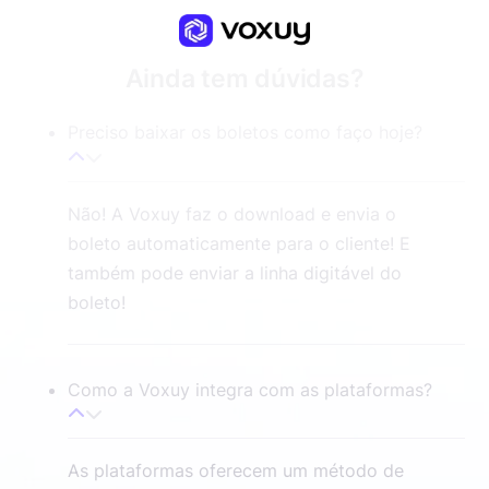
Ainda tem dúvidas?
Preciso baixar os boletos como faço hoje?
Não! A Voxuy faz o download e envia o
boleto automaticamente para o cliente! E
também pode enviar a linha digitável do
boleto!
Como a Voxuy integra com as plataformas?
As plataformas oferecem um método de