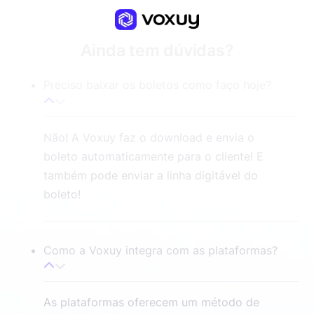
Ainda tem dúvidas?
Preciso baixar os boletos como faço hoje?
Não! A Voxuy faz o download e envia o
boleto automaticamente para o cliente! E
também pode enviar a linha digitável do
boleto!
Como a Voxuy integra com as plataformas?
As plataformas oferecem um método de