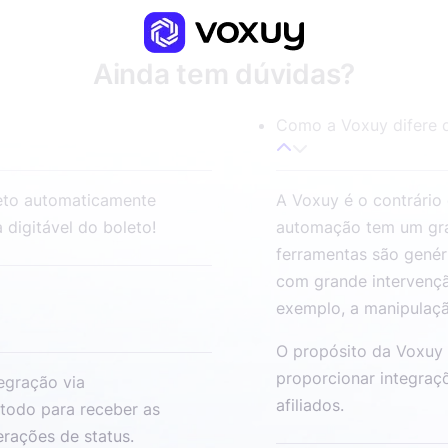
Ainda tem dúvidas?
Como a Voxuy difere 
leto automaticamente
A Voxuy é o contrário
 digitável do boleto!
automação tem um gra
ferramentas são gené
com grande intervenç
exemplo, a manipulaçã
O propósito da Voxuy 
proporcionar integraç
egração via
afiliados.
todo para receber as
rações de status.