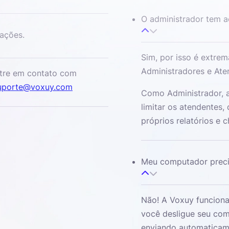
O administrador tem a
rações.
Sim, por isso é extre
Administradores e Ate
ntre em contato com
uporte@voxuy.com
Como Administrador, a
limitar os atendentes
próprios relatórios e 
Meu computador precis
Não! A Voxuy funciona
você desligue seu comp
enviando automaticam