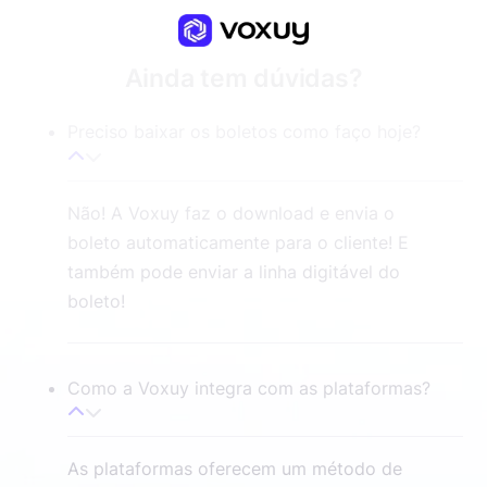
Ainda tem dúvidas?
Preciso baixar os boletos como faço hoje?
Não! A Voxuy faz o download e envia o
boleto automaticamente para o cliente! E
também pode enviar a linha digitável do
boleto!
Como a Voxuy integra com as plataformas?
As plataformas oferecem um método de