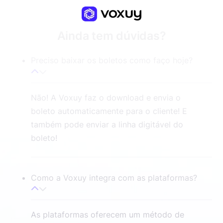
Ainda tem dúvidas?
Preciso baixar os boletos como faço hoje?
Não! A Voxuy faz o download e envia o
boleto automaticamente para o cliente! E
também pode enviar a linha digitável do
boleto!
Como a Voxuy integra com as plataformas?
As plataformas oferecem um método de